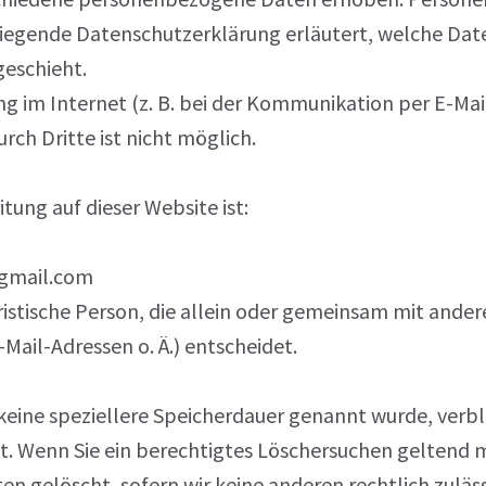
rliegende Datenschutzerklärung erläutert, welche Date
geschieht.
ng im Internet (z. B. bei der Kommunikation per E-Mail
rch Dritte ist nicht möglich.
itung auf dieser Website ist:
@gmail.com
juristische Person, die allein oder gemeinsam mit ande
il-Adressen o. Ä.) entscheidet.
 keine speziellere Speicherdauer genannt wurde, ver
llt. Wenn Sie ein berechtigtes Löschersuchen geltend 
 gelöscht, sofern wir keine anderen rechtlich zulässi